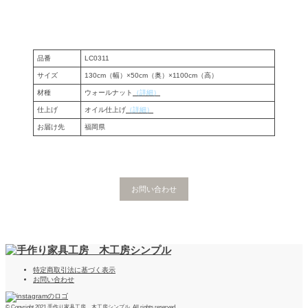
品番
LC0311
サイズ
130cm（幅）×50cm（奥）×1100cm（高）
材種
ウォールナット
（詳細）
仕上げ
オイル仕上げ
（詳細）
お届け先
福岡県
お問い合わせ
特定商取引法に基づく表示
お問い合わせ
© Copyright 2021 手作り家具工房 木工房シンプル. All rights reserved.