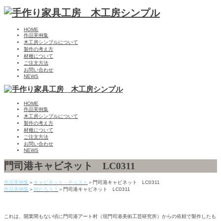
HOME
作品実例集
木工房シンプルについて
製作の考え方
材種について
ご注文方法
お問い合わせ
NEWS
HOME
作品実例集
木工房シンプルについて
製作の考え方
材種について
ご注文方法
お問い合わせ
NEWS
門司港キャビネット LC0311
作品実例集
＞
キャビネット・チェスト
＞門司港キャビネット LC0311
作品実例集
＞
何だろう？
＞門司港キャビネット LC0311
これは、開業間もない頃に門司港アート村（現門司港美術工芸研究所）からの依頼で製作したも