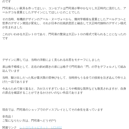
のです
門司港らしい家具を作ってほしい、コンセプトは門司港が華やかなりし大正時代に流行した、ア
ールデコを貴重としたデザインにしてほしいとのことでした
その当時、有機的デザインのアール・ヌーヴォーから、幾何学模様を貴重としたアールデコへと
世界のデザイン潮流が変化し、それが日本の伝統的意匠と融合して大正時代独特のデザイン様式
が生まれました
これがいわゆる大正レトロであり、門司港の繁栄は大正レトロの様式で彩られることになったの
です
デザインに際しては、当時の洋館によく見られる出窓をモチーフにしました
扉は格子模様として、左右の斜め開きの扉には格子で門司港の「門」の字をデフォルメして組み
込んでいます
当時、駆け出しだった私が最大限の背伸びをして、当時持ちうる全ての技術を注ぎ込んで作り上
げた一品であります
今あらためて振り返ると、力が入りすぎているところや稚拙な箇所なども散見されますが、自身
の原点を確認することができるかけがいのない作品であります
現在では、門司港のショップでのディスプレイとしてその余生を送っています
非売品！
ご覧になりたい方は、門司港へどうぞ(^^)
関連リンク
レトロなキャビネット LC1402