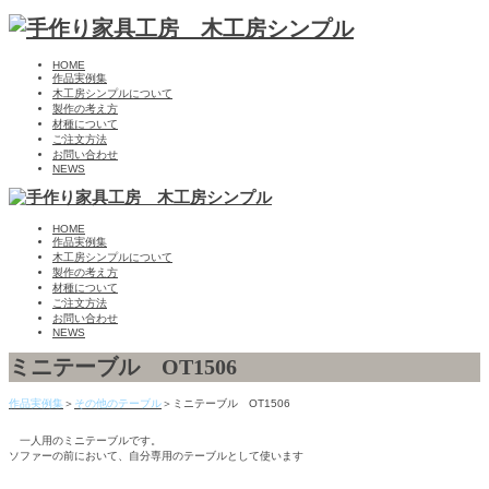
HOME
作品実例集
木工房シンプルについて
製作の考え方
材種について
ご注文方法
お問い合わせ
NEWS
HOME
作品実例集
木工房シンプルについて
製作の考え方
材種について
ご注文方法
お問い合わせ
NEWS
ミニテーブル OT1506
作品実例集
＞
その他のテーブル
＞ミニテーブル OT1506
一人用のミニテーブルです。
ソファーの前において、自分専用のテーブルとして使います