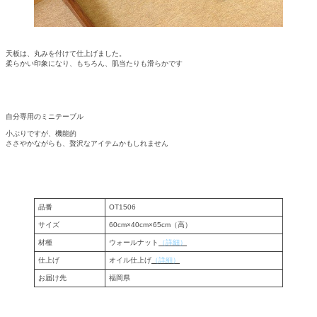
天板は、丸みを付けて仕上げました。
柔らかい印象になり、もちろん、肌当たりも滑らかです
自分専用のミニテーブル
小ぶりですが、機能的
ささやかながらも、贅沢なアイテムかもしれません
品番
OT1506
サイズ
60cm×40cm×65cm（高）
材種
ウォールナット
（詳細）
仕上げ
オイル仕上げ
（詳細）
お届け先
福岡県