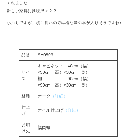
くれました
新しい家具に興味津々？？
小ぶりですが、横に長いので結構な量の本が入りそうですね♪
品番
SH0803
キャビネット 40cm（幅）
サイ
×90cm（高）×30cm（奥）
ズ
棚 90cm（幅）
×90cm（高）×30cm（奥）
材種
オーク
（詳細）
仕上
オイル仕上げ
（詳細）
げ
お届
福岡県
け先