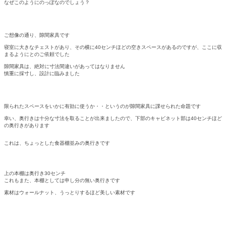
なぜこのようにのっぽなのでしょう？
ご想像の通り、隙間家具です
寝室に大きなチェストがあり、その横に40センチほどの空きスペースがあるのですが、ここに収
まるようにとのご依頼でした
隙間家具は、絶対に寸法間違いがあってはなりません
慎重に採寸し、設計に臨みました
限られたスペースをいかに有効に使うか・・というのが隙間家具に課せられた命題です
幸い、奥行きは十分な寸法を取ることが出来ましたので、下部のキャビネット部は40センチほど
の奥行きがあります
これは、ちょっとした食器棚並みの奥行きです
上の本棚は奥行き30センチ
これもまた、本棚としては申し分の無い奥行きです
素材はウォールナット、うっとりするほど美しい素材です