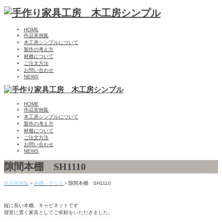
HOME
作品実例集
木工房シンプルについて
製作の考え方
材種について
ご注文方法
お問い合わせ
NEWS
HOME
作品実例集
木工房シンプルについて
製作の考え方
材種について
ご注文方法
お問い合わせ
NEWS
隙間本棚 SH1110
作品実例集
＞
本棚・ラック
＞隙間本棚 SH1110
縦に長い本棚、キャビネットです
寝室に置く家具としてご依頼をいただきました。