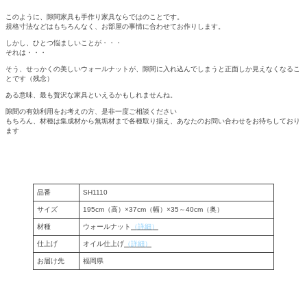
このように、隙間家具も手作り家具ならではのことです。
規格寸法などはもちろんなく、お部屋の事情に合わせてお作りします。
しかし、ひとつ悩ましいことが・・・
それは・・・
そう、せっかくの美しいウォールナットが、隙間に入れ込んでしまうと正面しか見えなくなるこ
とです（残念）
ある意味、最も贅沢な家具といえるかもしれませんね。
隙間の有効利用をお考えの方、是非一度ご相談ください
もちろん、材種は集成材から無垢材まで各種取り揃え、あなたのお問い合わせをお待ちしており
ます
品番
SH1110
サイズ
195cm（高）×37cm（幅）×35～40cm（奥）
材種
ウォールナット
（詳細）
仕上げ
オイル仕上げ
（詳細）
お届け先
福岡県