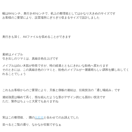
幅は64センチ、奥行き40センチで、机上の整理箱としてはかなり大きめのサイズです
お客様のご要望により、設置場所にぎりぎり収まるサイズで設計しました
奥行きも深く、A4ファイルを収めることができます
素材はメイプル
引き出しのツマミは、真鍮古色仕上げです
メイプルは白い木肌が特長ですが、時の経過とともにきれいな飴色へ変わります
そのときには、この真鍮古色のツマミと、飴色のメイプルが一層素晴らしい調和を醸し出してく
れることでしょう
これもお客様からのご要望により、天板と側板の連結は、伝統技法の「通し蟻組み」です
連結強度は極めて高く、指を組んだような形がデザイン的にも面白い技法です
ただ、製作はちょっと大変でもありますね
実はこの整理箱、、隣の
化粧箱
と合わせてのお誂えでした
並べるとご覧の通り、なかなか壮観ですなぁ