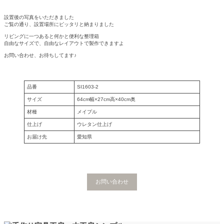
設置後の写真をいただきました
ご覧の通り、設置場所にピッタリと納まりました
リビングに一つあると何かと便利な整理箱
自由なサイズで、自由なレイアウトで製作できますよ
お問い合わせ、お待ちしてます♪
品番
SI1603-2
サイズ
64cm幅×27cm高×40cm奥
材種
メイプル
仕上げ
ウレタン仕上げ
お届け先
愛知県
お問い合わせ