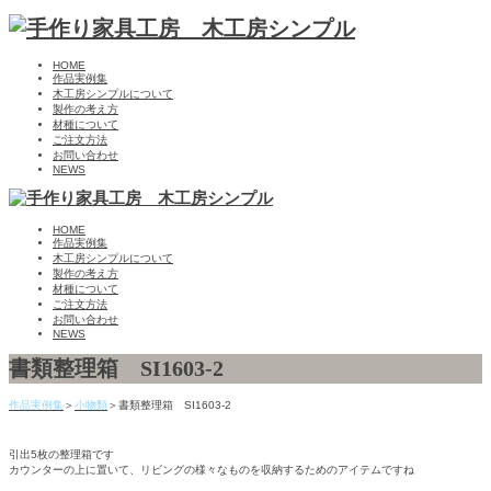
HOME
作品実例集
木工房シンプルについて
製作の考え方
材種について
ご注文方法
お問い合わせ
NEWS
HOME
作品実例集
木工房シンプルについて
製作の考え方
材種について
ご注文方法
お問い合わせ
NEWS
書類整理箱 SI1603-2
作品実例集
＞
小物類
＞書類整理箱 SI1603-2
引出5枚の整理箱です
カウンターの上に置いて、リビングの様々なものを収納するためのアイテムですね