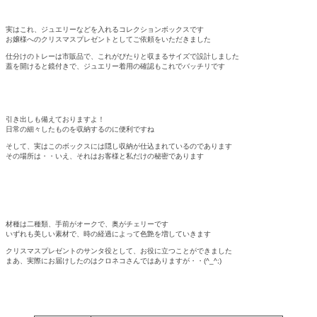
実はこれ、ジュエリーなどを入れるコレクションボックスです
お嬢様へのクリスマスプレゼントとしてご依頼をいただきました
仕分けのトレーは市販品で、これがぴたりと収まるサイズで設計しました
蓋を開けると鏡付きで、ジュエリー着用の確認もこれでバッチリです
引き出しも備えておりますよ！
日常の細々したものを収納するのに便利ですね
そして、実はこのボックスには隠し収納が仕込まれているのであります
その場所は・・いえ、それはお客様と私だけの秘密であります
材種は二種類、手前がオークで、奥がチェリーです
いずれも美しい素材で、時の経過によって色艶を増していきます
クリスマスプレゼントのサンタ役として、お役に立つことができました
まあ、実際にお届けしたのはクロネコさんではありますが・・(^_^;)