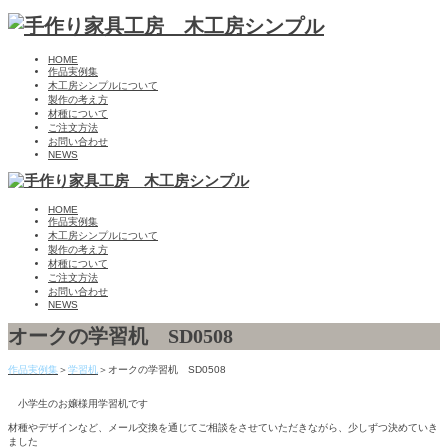
HOME
作品実例集
木工房シンプルについて
製作の考え方
材種について
ご注文方法
お問い合わせ
NEWS
HOME
作品実例集
木工房シンプルについて
製作の考え方
材種について
ご注文方法
お問い合わせ
NEWS
オークの学習机 SD0508
作品実例集
＞
学習机
＞オークの学習机 SD0508
小学生のお嬢様用学習机です
材種やデザインなど、メール交換を通じてご相談をさせていただきながら、少しずつ決めていき
ました