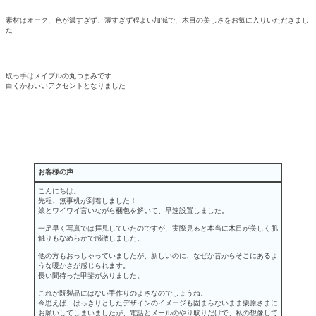
素材はオーク、色が濃すぎず、薄すぎず程よい加減で、木目の美しさをお気に入りいただきまし
た
取っ手はメイプルの丸つまみです
白くかわいいアクセントとなりました
お客様の声
こんにちは。
先程、無事机が到着しました！
娘とワイワイ言いながら梱包を解いて、早速設置しました。
一足早く写真では拝見していたのですが、実際見ると本当に木目が美しく肌
触りもなめらかで感激しました。
他の方もおっしゃっていましたが、新しいのに、なぜか昔からそこにあるよ
うな暖かさが感じられます。
長い間待った甲斐がありました。
これが既製品にはない手作りのよさなのでしょうね。
今思えば、はっきりとしたデザインのイメージも固まらないまま栗原さまに
お願いしてしまいましたが、電話とメールのやり取りだけで、私の想像して