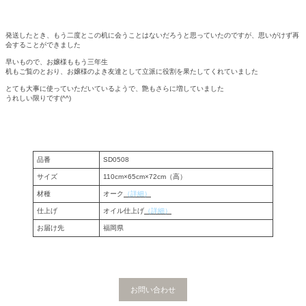
発送したとき、もう二度とこの机に会うことはないだろうと思っていたのですが、思いがけず再
会することができました
早いもので、お嬢様ももう三年生
机もご覧のとおり、お嬢様のよき友達として立派に役割を果たしてくれていました
とても大事に使っていただいているようで、艶もさらに増していました
うれしい限りです(^^)
品番
SD0508
サイズ
110cm×65cm×72cm（高）
材種
オーク
（詳細）
仕上げ
オイル仕上げ
（詳細）
お届け先
福岡県
お問い合わせ