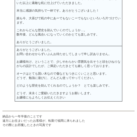
いた以上に素敵な机に仕上げていただきました。
本当に感謝の気持ちで一杯です。ありがとうございました！
娘も今、大喜びで机の中にあーでもないこーでもないといろいろ片づけてい
ます。
これからどんな歴史を刻んでいくのでしょうか…。
数年後、どんな風合いになっていくのかとても楽しみです。
ありがとうございました。
ありがとうございました。
お問い合わせからずいぶんお待たせしてしまって申し訳ありません。
お嬢様向け、ということで、少しやわらかい雰囲気を出そうと頭をひねりな
がらの設計でしたが、ご満足いただきとても嬉しく思っております。
オークはとても固い木なので傷などもつきにくいことと思います。
どうぞ、勉強に遊びに、どんどん使ってやってください。
どのような歴史を刻んでくれるのでしょうか？ とても楽しみです。
どうぞ、末永くご愛顧いただきますようお願いします。
お嬢様にもよろしくお伝えください
納品から一年半後のことです
遠方にお住まいだったお客様が、転勤で福岡に来られました
その際にお邪魔したときの写真です