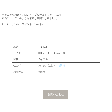
テラコッタの床と、白いメイプルがよくマッチします
本当に、カフェのような素敵な空間になりました
ビール、、いや、ワインもいいかも♪
品番
RT1402
サイズ
110cm（丸）×65cm（高）
材種
メイプル
仕上げ
ウレタン仕上げ
（詳細）
お届け先
福岡県
お問い合わせ