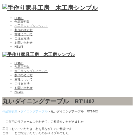
HOME
作品実例集
木工房シンプルについて
製作の考え方
材種について
ご注文方法
お問い合わせ
NEWS
HOME
作品実例集
木工房シンプルについて
製作の考え方
材種について
ご注文方法
お問い合わせ
NEWS
丸いダイニングテーブル RT1402
作品実例集
＞
ダイニングテーブル
＞丸いダイニングテーブル RT1402
ご自宅のリフォームに合わせて、ご相談をいただきました
工房においでいただき、材を見ながらのご相談です
これ！ とご指定いただいたのがメイプルでした