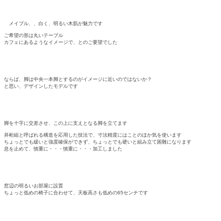
メイプル、、白く、明るい木肌が魅力です
ご希望の形は丸いテーブル
カフェにあるようなイメージで、とのご要望でした
ならば、脚は中央一本脚とするのがイメージに近いのではないか？
と思い、デザインしたモデルです
脚を十字に交差させ、この上に支えとなる脚を立てます
井桁組と呼ばれる構造を応用した技法で、寸法精度にはことのほか気を使います
ちょっとでも緩いと強度確保ができず、ちょっとでも硬いと組み立て困難になります
息を止めて、慎重に・・・慎重に・・・加工しました
窓辺の明るいお部屋に設置
ちょっと低めの椅子に合わせて、天板高さも低めの65センチです