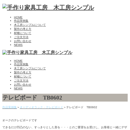
HOME
作品実例集
木工房シンプルについて
製作の考え方
材種について
ご注文方法
お問い合わせ
NEWS
HOME
作品実例集
木工房シンプルについて
製作の考え方
材種について
ご注文方法
お問い合わせ
NEWS
テレビボード TB0602
作品実例集
＞
オーディオラック・テレビボード
＞テレビボード TB0602
オークのテレビボードです
できるだけ凹凸のない、すっきりとした形を・・・とのご要望をお受けし、お客様と一緒にデザ