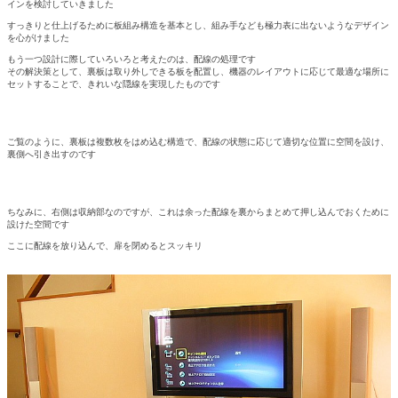
インを検討していきました
すっきりと仕上げるために板組み構造を基本とし、組み手なども極力表に出ないようなデザイン
を心がけました
もう一つ設計に際していろいろと考えたのは、配線の処理です
その解決策として、裏板は取り外しできる板を配置し、機器のレイアウトに応じて最適な場所に
セットすることで、きれいな隠線を実現したものです
ご覧のように、裏板は複数枚をはめ込む構造で、配線の状態に応じて適切な位置に空間を設け、
裏側へ引き出すのです
ちなみに、右側は収納部なのですが、これは余った配線を裏からまとめて押し込んでおくために
設けた空間です
ここに配線を放り込んで、扉を閉めるとスッキリ