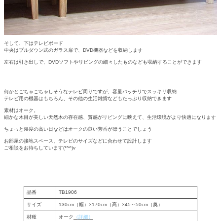
そして、下はテレビボード
中央はプルダウン式のガラス扉で、DVD機器などを収納します
左右は引き出しで、DVDソフトやリビングの細々したものなども収納することができます
何かとごちゃごちゃしそうなテレビ周りですが、容量バッチリでスッキリ収納
テレビ用の機器はもちろん、その他の生活雑貨などもたっぷり収納できます
素材はオーク。
細かな木目が美しい天然木の存在感、質感がリビングに映えて、生活環境がより快適になります
ちょっと湿度の高い日などはオークの良い芳香が漂うことでしょう
お部屋の接地スペース、テレビのサイズなどに合わせて設計します
ご相談をお待ちしています(*^^)v
品番
TB1906
サイズ
130cm（幅）×170cm（高）×45～50cm（奥）
材種
オーク
（詳細）