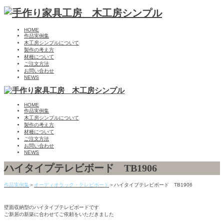
HOME
作品実例集
木工房シンプルについて
製作の考え方
材種について
ご注文方法
お問い合わせ
NEWS
HOME
作品実例集
木工房シンプルについて
製作の考え方
材種について
ご注文方法
お問い合わせ
NEWS
ハイタイプテレビボード TB1906
作品実例集
＞
オーディオラック・テレビボード
＞ハイタイプテレビボード TB1906
壁面収納型のハイタイプテレビボードです
ご新居の新築に合わせてご依頼をいただきました