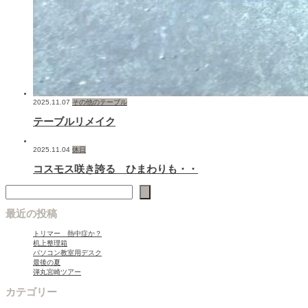
2025.11.07
その他のテーブル
テーブルリメイク
2025.11.04
休日
コスモス咲き誇る ひまわりも・・
検索
最近の投稿
トリマー 熱中症か？
机上整理箱
パソコン教室用デスク
最後の夏
弾丸宮崎ツアー
カテゴリー