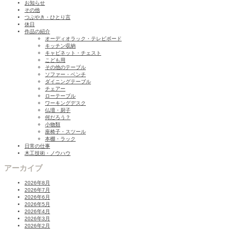
お知らせ
その他
つぶやき・ひとり言
休日
作品の紹介
オーディオラック・テレビボード
キッチン収納
キャビネット・チェスト
こども用
その他のテーブル
ソファー・ベンチ
ダイニングテーブル
チェアー
ローテーブル
ワーキングデスク
仏壇・厨子
何だろう？
小物類
座椅子・スツール
本棚・ラック
日常の仕事
木工技術・ノウハウ
アーカイブ
2026年8月
2026年7月
2026年6月
2026年5月
2026年4月
2026年3月
2026年2月