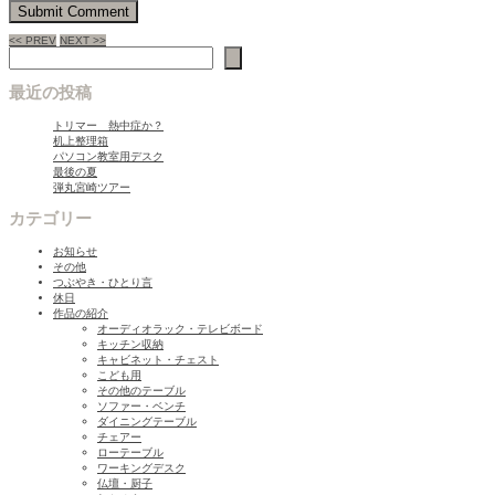
<< PREV
NEXT >>
検索
最近の投稿
トリマー 熱中症か？
机上整理箱
パソコン教室用デスク
最後の夏
弾丸宮崎ツアー
カテゴリー
お知らせ
その他
つぶやき・ひとり言
休日
作品の紹介
オーディオラック・テレビボード
キッチン収納
キャビネット・チェスト
こども用
その他のテーブル
ソファー・ベンチ
ダイニングテーブル
チェアー
ローテーブル
ワーキングデスク
仏壇・厨子