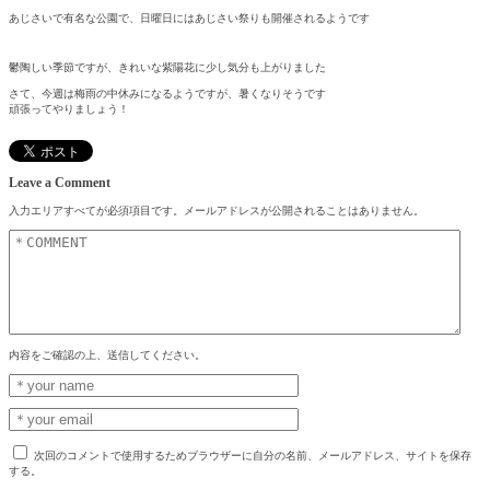
あじさいで有名な公園で、日曜日にはあじさい祭りも開催されるようです
鬱陶しい季節ですが、きれいな紫陽花に少し気分も上がりました
さて、今週は梅雨の中休みになるようですが、暑くなりそうです
頑張ってやりましょう！
Leave a Comment
入力エリアすべてが必須項目です。メールアドレスが公開されることはありません。
内容をご確認の上、送信してください。
次回のコメントで使用するためブラウザーに自分の名前、メールアドレス、サイトを保存
する。