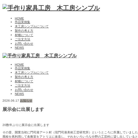
HOME
作品実例集
木工房シンプルについて
製作の考え方
材種について
ご注文方法
お問い合わせ
NEWS
HOME
作品実例集
木工房シンプルについて
製作の考え方
材種について
ご注文方法
お問い合わせ
NEWS
2026.06.17
お知らせ
展示会に出展します
20数年ぶりに展示会に出展します
その昔、開業当初に門司港アート村（現門司港美術工芸研究所）というところに所属していました
廃校を再利用して各教室をアトリエに改造し、それをいろいろな分野の工芸科に貸し出していると