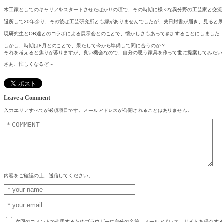
木工家としてのキャリアをスタートさせたばかりの頃で、その時期に様々な異分野の工芸家と交流
退所して20年余り、その後は工芸研究所とも縁がありませんでしたが、先日封書が届き、見ると
現研究生とOB達とのコラボによる展示会とのことで、懐かしさもあって参加することにしました
しかし、時期は8月とのことで、果たして今から準備して間に合うのか？
それを考えると焦りが募りますが、良い機会なので、自分の思う家具を作って世に提案してみたい
さあ、忙しくなるぞ～
Leave a Comment
入力エリアすべてが必須項目です。メールアドレスが公開されることはありません。
内容をご確認の上、送信してください。
次回のコメントで使用するためブラウザーに自分の名前、メールアドレス、サイトを保存す