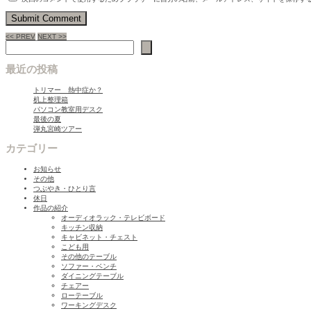
<< PREV
NEXT >>
検索
最近の投稿
トリマー 熱中症か？
机上整理箱
パソコン教室用デスク
最後の夏
弾丸宮崎ツアー
カテゴリー
お知らせ
その他
つぶやき・ひとり言
休日
作品の紹介
オーディオラック・テレビボード
キッチン収納
キャビネット・チェスト
こども用
その他のテーブル
ソファー・ベンチ
ダイニングテーブル
チェアー
ローテーブル
ワーキングデスク