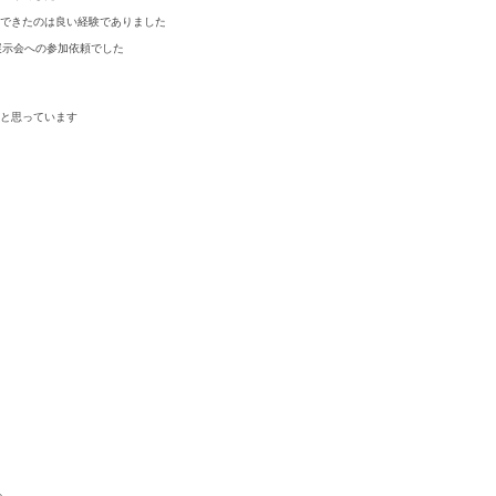
できたのは良い経験でありました
展示会への参加依頼でした
と思っています
る。