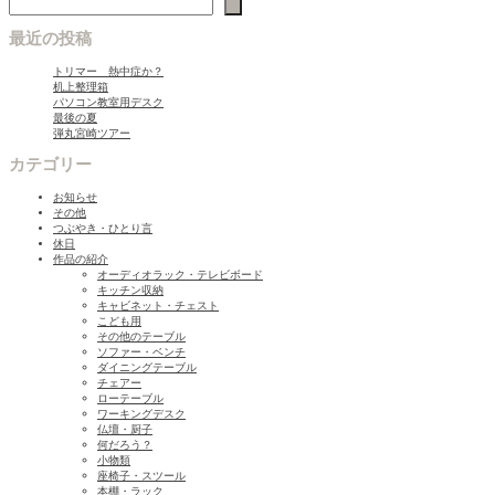
最近の投稿
トリマー 熱中症か？
机上整理箱
パソコン教室用デスク
最後の夏
弾丸宮崎ツアー
カテゴリー
お知らせ
その他
つぶやき・ひとり言
休日
作品の紹介
オーディオラック・テレビボード
キッチン収納
キャビネット・チェスト
こども用
その他のテーブル
ソファー・ベンチ
ダイニングテーブル
チェアー
ローテーブル
ワーキングデスク
仏壇・厨子
何だろう？
小物類
座椅子・スツール
本棚・ラック